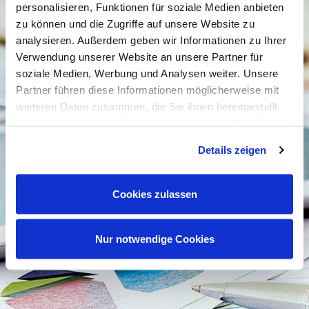
includes turn-around situations.
personalisieren, Funktionen für soziale Medien anbieten
In exceptional cases investments in newly-established
zu können und die Zugriffe auf unsere Website zu
companies will be made, if a sustained potential for
analysieren. Außerdem geben wir Informationen zu Ihrer
development and growth is apparent.
Verwendung unserer Website an unsere Partner für
soziale Medien, Werbung und Analysen weiter. Unsere
Partner führen diese Informationen möglicherweise mit
Investment situations
weiteren Daten zusammen, die Sie ihnen bereitgestellt
DMF Capital invests in the following "typical" situations:
haben oder die sie im Rahmen Ihrer Nutzung der Dienste
gesammelt haben. Mehr dazu (einschließlich der
Succession planning
Details zeigen
Möglichkeit, die Einwilligungserklärung zu widerrufen)
Change of control
erfahren Sie in unserer
Datenschutzerklärung
—
Spin-off / carve-out
Turn-around situations
Impressum
.
Cookies zulassen
Nur notwendige Cookies