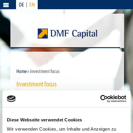
DE
|
EN
Menü
Home
» Investment focus
Investment focus
DMF Capital preferably invests in medium-sized companies
from the segments industry, service, technology and
commerce.
Diese Webseite verwendet Cookies
DMF Capital invests in companies with a strong market
position and a turnover ranging from € 10m to € 100m. This
Wir verwenden Cookies, um Inhalte und Anzeigen zu