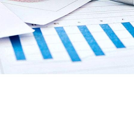
DMF Capital GmbH
Eysseneckstraße 4 I 60322 Frankfurt/Main
I T +49 69 - 95 42 12 64 I F +49 69 - 95 42 12 22 I
info@dmf-
capital.com