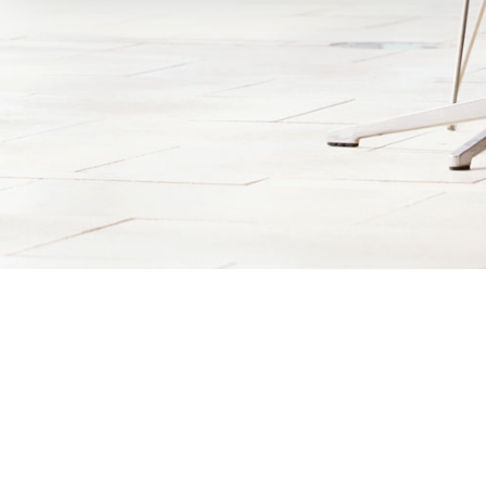
DMF Capital GmbH
Eysseneckstraße 4 I 60322 Frankfurt/Main
I T +49 69 - 95 42 12 64 I F +49 69 - 95 42 12 22 I
info@dmf-
capital.com