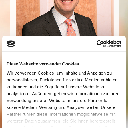
Geschäftsführender Gesellschafter
Diplom-Kaufmann
Diese Webseite verwendet Cookies
patrick.schmidl@dmf-capital.com
Wir verwenden Cookies, um Inhalte und Anzeigen zu
Büro: +49(0)69-95421264
personalisieren, Funktionen für soziale Medien anbieten
Mobil: +49(0)178-9211234
zu können und die Zugriffe auf unsere Website zu
analysieren. Außerdem geben wir Informationen zu Ihrer
Verwendung unserer Website an unsere Partner für
Dr. Patrick Schmidl verfügt über umfangreiche
soziale Medien, Werbung und Analysen weiter. Unsere
Beteiligungserfahrung aus seiner Zeit als Investment
Partner führen diese Informationen möglicherweise mit
Director für ein Beteiligungshaus. Zudem war er M&A-
weiteren Daten zusammen, die Sie ihnen bereitgestellt
Berater für das Bankhaus Rothschild und ist
haben oder die sie im Rahmen Ihrer Nutzung der Dienste